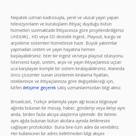
Nepatek uzman kadrosuyla, yerel ve ulusal yayın yapan
televizyonların ve kuruluşların ihtiyaç duyduğu bütün
hizmetleri sunmaktadır.İhtiyacınıza göre projelendirdiğimiz
UHD(4K) , HD veya SD destekli Ingest, Playout, kurgu ve
arşivleme sistemleri hizmetinize hazır. Büyük yatırımlar
yapmadan üretim ve yayın hayatına hemen
başlayabilirsiniz. İster bir ingest ve/veya playout istasyonu.
İsterseniz kayıt, üretim, arşiv ve yayın ihtiyaçlarınızı uçtan
uca karşılayan komple bir sistem kiralayabilirsiniz. Alanında
öncü çözümler sunan ürünlerinin kiralama fiyatları,
isteklerinize ve ihtiyaçlarınıza göre değişebileceği için,
lütfen
iletişime geçerek
satış uzmanlarımızdan bilgi alınız.
Broadcast, Türkçe anlamıyla yayın ağı kısaca bilgisayar
ağında bulunan bir mesajı, haber, gönderiyi veya iletiyi aynı
anda, birden fazla alıcıya ulaştırma işlemidir. Bir iletinin
aynı ağda bulunan bütün alıcılara aynıda iletilmesini
sağlayan protokoldür. Buna bire-tüm adını da verebiliriz.
Her kullanıcının bir adres belirtmeden bilgi akışını