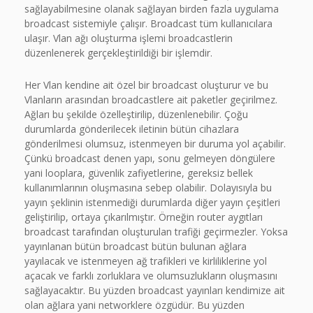
sağlayabilmesine olanak sağlayan birden fazla uygulama
broadcast sistemiyle çalışır. Broadcast tüm kullanıcılara
ulaşır. Vlan ağı oluşturma işlemi broadcastlerin
düzenlenerek gerçekleştirildiği bir işlemdir.
Her Vlan kendine ait özel bir broadcast oluşturur ve bu
Vlanların arasından broadcastlere ait paketler geçirilmez.
Ağları bu şekilde özelleştirilip, düzenlenebilir. Çoğu
durumlarda gönderilecek iletinin bütün cihazlara
gönderilmesi olumsuz, istenmeyen bir duruma yol açabilir.
Çünkü broadcast denen yapı, sonu gelmeyen döngülere
yani looplara, güvenlik zafiyetlerine, gereksiz bellek
kullanımlarının oluşmasına sebep olabilir. Dolayısıyla bu
yayın şeklinin istenmediği durumlarda diğer yayın çeşitleri
geliştirilip, ortaya çıkarılmıştır. Örneğin router aygıtları
broadcast tarafından oluşturulan trafiği geçirmezler. Yoksa
yayınlanan bütün broadcast bütün bulunan ağlara
yayılacak ve istenmeyen ağ trafikleri ve kirliliklerine yol
açacak ve farklı zorluklara ve olumsuzlukların oluşmasını
sağlayacaktır. Bu yüzden broadcast yayınları kendimize ait
olan ağlara yani networklere özgüdür. Bu yüzden