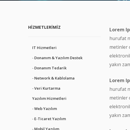
HIZMETLERIMIZ
Lorem I
hurufat n
metinler 
IT Hizmetleri
elektroni
Donanım & Yazılım Destek
yakın zam
Donanım Tedarik
Network & Kablolama
Lorem I
Veri Kurtarma
hurufat n
metinler 
Yazılım Hizmetleri
elektroni
Web Yazılım
yakın zam
E-Ticaret Yazılım
Mobil Yazılım