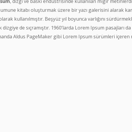
psum
, dizgi ve baskı endüstrisinde kullanılan mıgır metinler
umune kitabı oluşturmak üzere bir yazı galerisini alarak karı
olarak kullanılmıştır. Beşyüz yıl boyunca varlığını sürdür
k dizgiye de sıçramıştır. 1960’larda Lorem Ipsum pasajları da
anda Aldus PageMaker gibi Lorem Ipsum sürümleri içeren mas