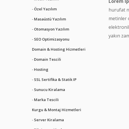
Lorem I
Özel Yazılım
hurufat n
metinler 
Masaüstü Yazılım
elektroni
Otomasyon Yazılım
yakın zam
SEO Optimizasyonu
Domain & Hosting Hizmetleri
Domain Tescili
Hosting
SSL Sertifika & Statik IP
Sunucu Kiralama
Marka Tescili
Kurgu & Montaj Hizmetleri
Server Kiralama